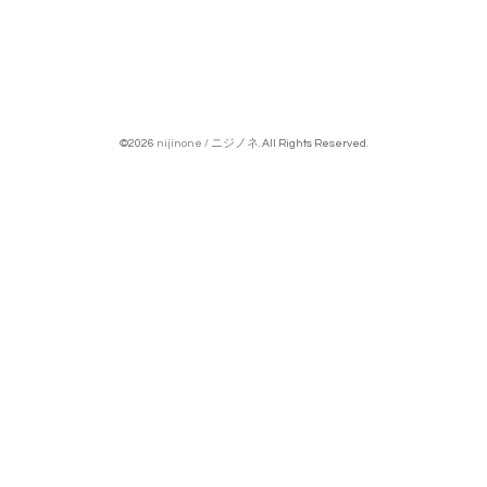
©2026
nijinone / ニジノネ
. All Rights Reserved.