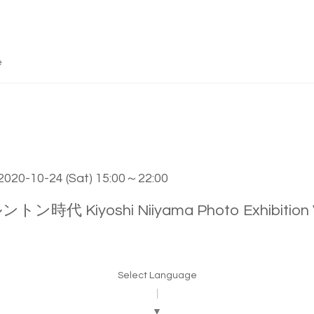
e
 2020-10-24 (Sat) 15:00～22:00
ン時代 Kiyoshi Niiyama Photo Exhibition Vo
Select Language
▼