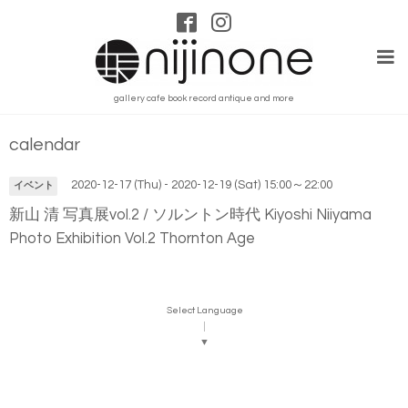
gallery cafe book record antique and more
calendar
2020-12-17 (Thu) - 2020-12-19 (Sat) 15:00～22:00
イベント
新山 清 写真展vol.2 / ソルントン時代 Kiyoshi Niiyama
Photo Exhibition Vol.2 Thornton Age
Select Language
▼