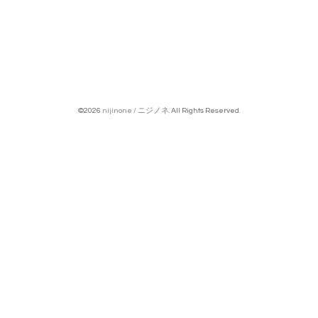
©2026
nijinone / ニジノネ
. All Rights Reserved.