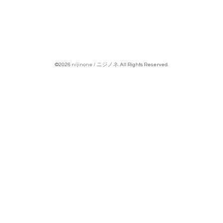
©2026
nijinone / ニジノネ
. All Rights Reserved.