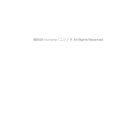
©2026
nijinone / ニジノネ
. All Rights Reserved.