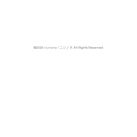
©2026
nijinone / ニジノネ
. All Rights Reserved.