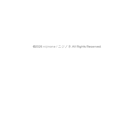
©2026
nijinone / ニジノネ
. All Rights Reserved.