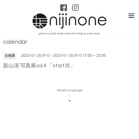
gallery cafe book record antique and more
calendar
2023-01-20 (Fri) - 2023-01-20 (Fri) 17:00～22:00
企画展
新山清 写真展vol.4 「start35」
Select Language
▼