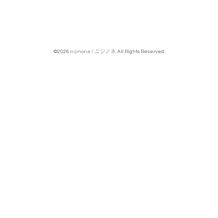
©2026
nijinone / ニジノネ
. All Rights Reserved.