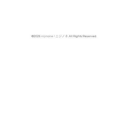
©2026
nijinone / ニジノネ
. All Rights Reserved.