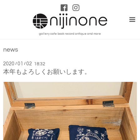
gallery cafe book record antique and more
news
2020
01
02
/
/
18:32
本年もよろしくお願いします。