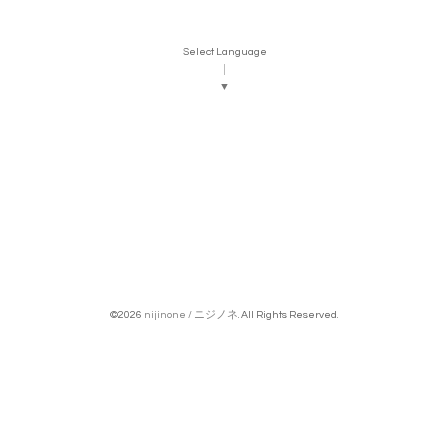
Select Language
▼
©2026
nijinone / ニジノネ
. All Rights Reserved.