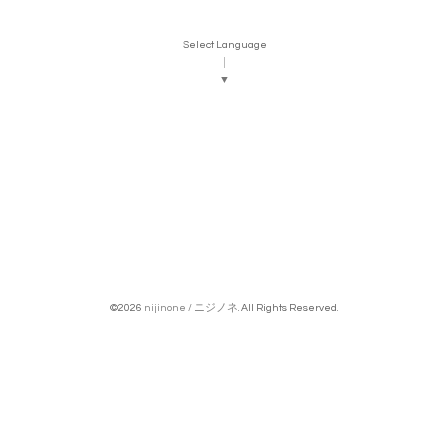
Select Language
▼
©2026
nijinone / ニジノネ
. All Rights Reserved.