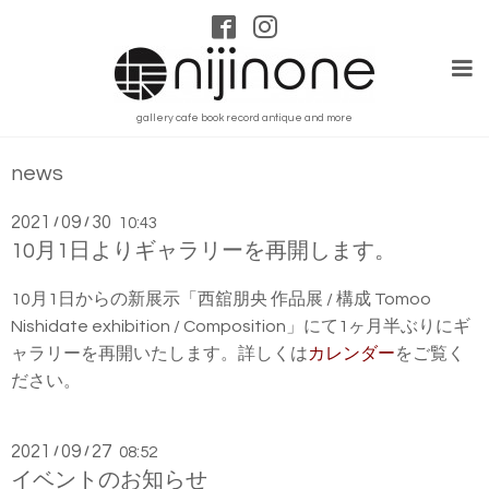
gallery cafe book record antique and more
news
2021
09
30
/
/
10:43
10月1日よりギャラリーを再開します。
10月1日からの新展示「西舘朋央 作品展 / 構成 Tomoo
Nishidate exhibition / Composition」にて1ヶ月半ぶりにギ
ャラリーを再開いたします。詳しくは
カレンダー
をご覧く
ださい。
2021
09
27
/
/
08:52
イベントのお知らせ