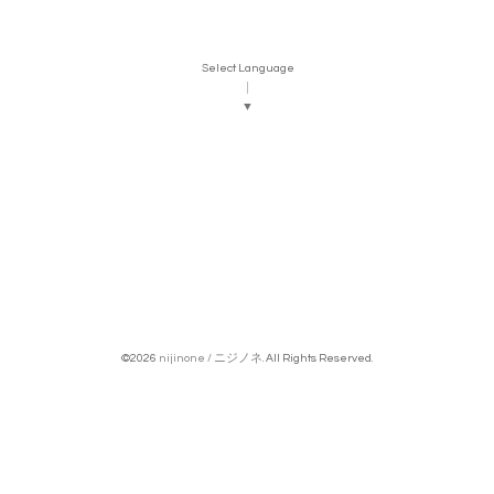
Select Language
▼
©2026
nijinone / ニジノネ
. All Rights Reserved.