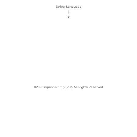
Select Language
▼
©2026
nijinone / ニジノネ
. All Rights Reserved.