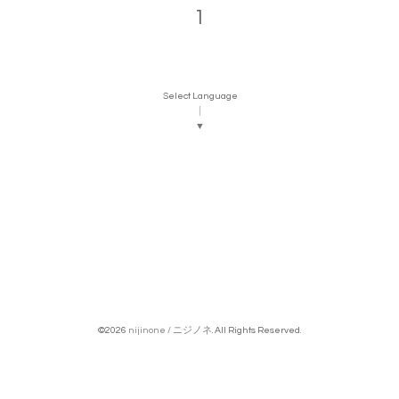
1
Select Language
▼
©2026
nijinone / ニジノネ
. All Rights Reserved.