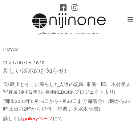
gallery cafe book record antique and more
news
2023
06
08
/
/
16:18
新しい展示のお知らせ!
“球磨川とそこに暮らした人達の記録" 東儀一郎、本村孝夫
写真展 (令和2年7月豪雨REBORNプロジェクトより)
期間/2023年6月16日から7月30日まで
毎週金/17時から22
時 土日/12時から17時 (
毎週 月火水木 休業)
詳しくは
galleryページ
にて