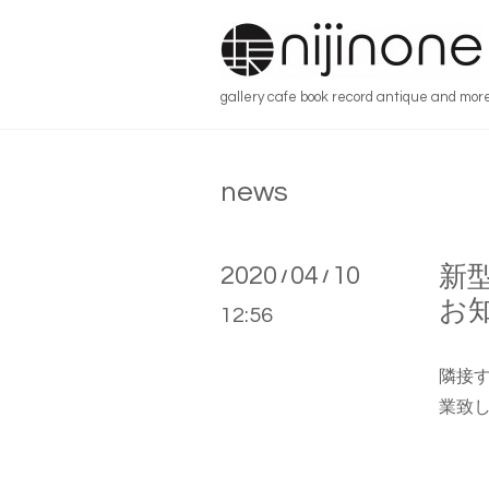
gallery cafe book record antique and mor
news
2020
04
10
新
/
/
お
12:56
隣接
業致