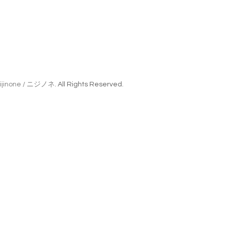
ijinone / ニジノネ
. All Rights Reserved.