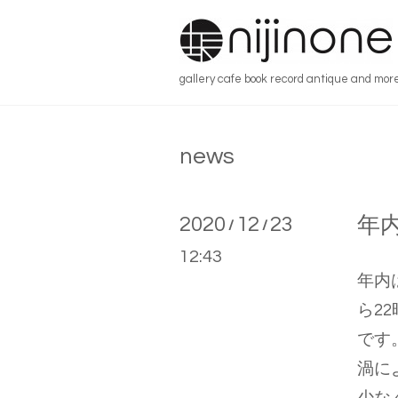
gallery cafe book record antique and mor
news
2020
12
23
年
/
/
12:43
年内
ら22
です
渦に