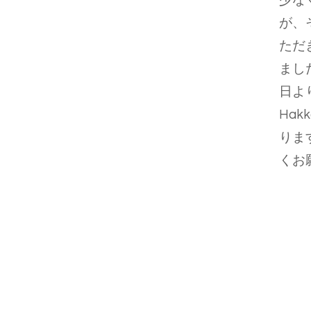
少な
が、
ただ
まし
日よ
Hak
りま
くお