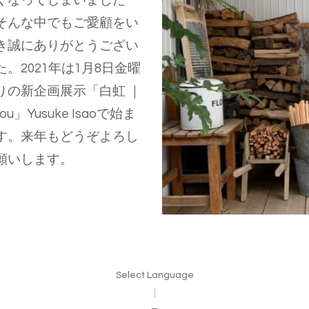
くなってしまいました
そんな中でもご愛顧をい
き誠にありがとうござい
た。2021年は1月8日金曜
りの新企画展示「白虹 ｜
kou」Yusuke Isaoで始ま
す。来年もどうぞよろし
願いします。
Select Language