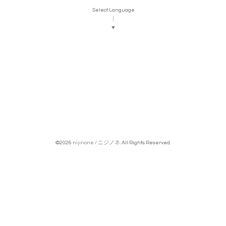
Select Language
▼
©2026
nijinone / ニジノネ
. All Rights Reserved.