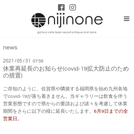
gallery cafe book record antique and more
news
2021
05
31
/
/
07:59
休業再延長のお知らせ(covid-19拡大防止のため
の措置)
ご存知のように、佐賀県や隣接する福岡県を始め九州各地
でcovid-19が落ち着きません。当ギャラリーは飲食を伴う
営業形態ですので県からの要請および諸々を考慮して休業
期間をさらに以下の様に延長いたします。
6月9日までの全
営業日。