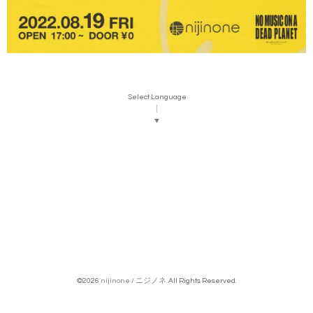
Select Language
▼
©2026
nijinone / ニジノネ
. All Rights Reserved.