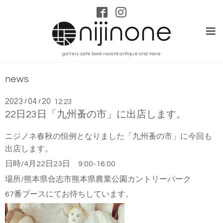
gallery cafe book record antique and more
news
2023
04
20
/
/
12:23
22日23日「九州蚤の市」に出店します。
ニジノネ春秋の恒例となりました「九州蚤の市」に今回も
出店します。
日時/4月22日23日 9:00-16:00
場所/熊本県合志市熊本県農業公園カントリーパーク
67番ブースにてお待ちしています。