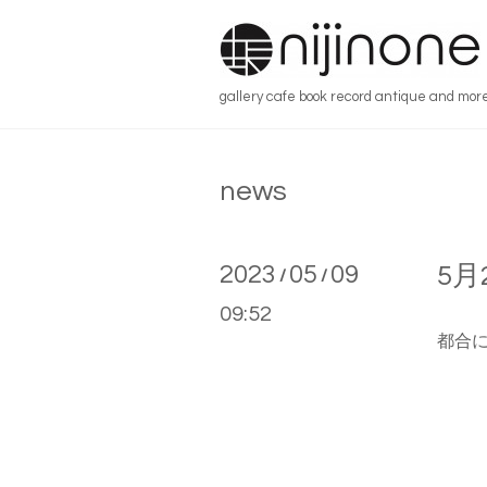
gallery cafe book record antique and mor
news
2023
05
09
5月
/
/
09:52
都合に