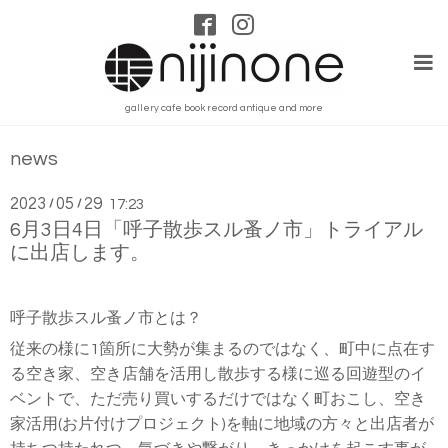
gallery cafe book record antique and more
news
2023
05
29
/
/
17:23
6月3日4日「呼子散歩スル蚤ノ市」トライアル
に出店します。
呼子散歩スル蚤ノ市とは？
従来の様に1箇所に大勢が集まるのではなく、町中に点在す
る空き家、空き店舗を活用し散歩する様に巡る回遊型のイ
ベントで、ただ売り買いするだけではなく町おこし、空き
家活用(お片付けプロジェクト)を軸に地域の方々と出店者が