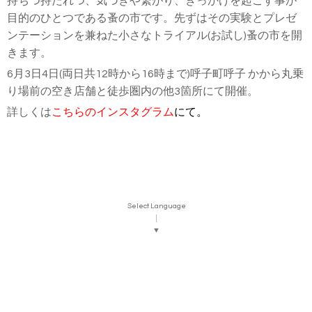
持ちつ持たれつ、気づきや繋がり、きっかけを起こす事が
目的のひとつである蚤の市です。先ずはその実験とプレゼ
ンテーションを兼ねた小さなトライアル(お試し)蚤の市を開
きます。
6月3日4日(両日共12時から16時まで)呼子町呼子 かから丸乗
り場前の空き店舗と徒歩圏内の他3箇所にて開催。
詳しくは
こちらのインスタグラム
にて。
Select Language
▼